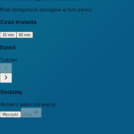
Brak dostępnych wyciągów w tym parku.
Czas trwania
15 min
60 min
Dzień
Tydzień
Godziny
Wybierz jeden lub więcej
Wyczyść
Dalej