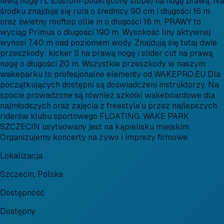
lewą nogę i L (custom-podkręcony slope) na nogę prawą. Na
środku znajduje się rura o średnicy 90 cm i długości 16 m
oraz świetny rooftop ollie in o długości 16 m. PRAWY to
wyciąg Primus o długości 190 m. Wysokość liny aktywnej
wynosi 7,40 m nad poziomem wody. Znajdują się tutaj dwie
przeszkody: kicker S na prawą nogę i slider cut na prawą
nogę o długości 20 m. Wszystkie przeszkody w naszym
wakeparku to profesjonalne elementy od WAKEPRO.EU Dla
początkujących dostępni są doświadczeni instruktorzy. Na
spocie prowadzone są również szkółki wakeboardowe dla
najmłodszych oraz zajęcia z freestyle’u przez najlepszych
riderów klubu sportowego FLOATING. WAKE PARK
SZCZECIN usytuowany jest na kąpielisku miejskim.
Organizujemy koncerty na żywo i imprezy firmowe.
Lokalizacja
Szczecin, Polska
Dostępność
Dostępny