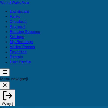
World Wake
App
Dashboard
Parks
Checkout
Payment
Booking Success
Settings
My Bookings
Active Passes
Favorites
Rentals
User Profile
Menu nawigacji
Wyloguj